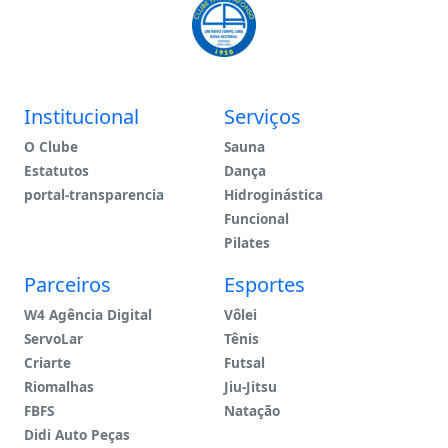
Institucional
Serviços
O Clube
Sauna
Estatutos
Dança
portal-transparencia
Hidroginástica
Funcional
Pilates
Parceiros
Esportes
W4 Agência Digital
Vôlei
ServoLar
Tênis
Criarte
Futsal
Riomalhas
Jiu-Jitsu
FBFS
Natação
Didi Auto Peças